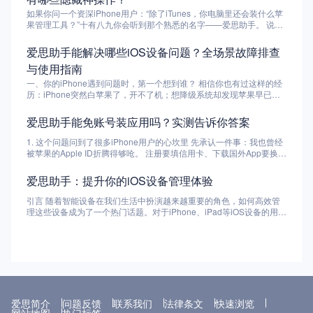
用安装包）和安卓设备的 APK 文件。但它不是“一键无脑导出”，不同
如果你问一个资深iPhone用户：“除了iTunes，你电脑里还会装什么苹
系统、不同来源的应用，导出方式不一样，成功率也不一样。有的直接
果管理工具？”十有八九你会听到那个熟悉的名字——爱思助手。 说实
右键就能搞定，有的需要手机越狱或者 root，有的压根导不出来。 这
话，苹果自家的软件生态虽然闭环得很好，但在文件管理和系统自由度
篇文章就是专门为你写的：不管你用的是 iPhone 还是安卓手机，跟着
上，确实让不少习惯了安卓那种“文件夹式”操作的朋友感到头大。
爱思助手能解决哪些iOS设备问题？全场景故障排查
我的步骤走，大概率能把安装包捞出来。要是遇到特殊情况，我也会告
iTunes那慢悠悠的同步逻辑，简直是磨灭耐心的利器。这时候，像爱思
诉你为什么失败，以及有没有替代方案。 我自己就用 爱思助手 成功导
与使用指南
助手这样的第三方工具就成了刚需。 不管是想换个个性的铃声，还是
出了一个已经下架的经典游戏安装包，现在还存着当“传家宝”。下面我
买二手手机怕被坑，亦或是系统升级失败成了“砖头”，爱思助手似乎总
一、你的iPhone遇到问题时，第一个想到谁？ 相信你也有过这样的经
把经验一字不差地写出来。 2. 用爱思助手导出 iPhone 应用安装包
能给出一个简单直观的解决方案。今天，咱们就抛开那些生硬的技术参
历：iPhone突然白苹果了，开不了机；想降级系统却发现苹果早已关
（IPA）的完整步骤 先说明：iOS...
数，用大白话聊聊这款软件到底值不值得你占用那几百MB的磁盘空
闭验证；买了一台二手机，总担心被换了零件；电池健康度掉得飞快，
间。 很多人下载爱思助手的第一个冲动，大概率是买了一台二手机，
却不知道真实循环次数……面对这些情况，很多人第一反应是去天才吧
爱思助手能免账号装应用吗？实测告诉你答案
想看看有没有被动过手脚。 爱思助手的“验机报告”功能，简直是数码小
预约，或者花几百块找维修店。 但说实话，很多iOS设备的问题，我们
白的福音。只要你把手机往电脑上一连，点开报告，从电池寿命、主板
自己就能解决——只需要一个合适的工具。而在这个领域，爱思助手无
1. 这个问题问到了很多iPhone用户的心坎里 先承认一件事：我也曾经
序列号到屏幕是否更换、摄像头是否原装，所有数据一目了然。看到那
疑是国内最知名、功能最全的PC端工具箱之一。 那么，爱思助手到底
被苹果的Apple ID折腾得够呛。 注册要填信用卡、下载国外App要换
一排整齐的“正常（绿色）”，心里那块石头才算落地。 小贴士：虽然爱
能解决哪些iOS设备问题？它是不是真的像传说中那么强大？今天我们
区、忘了安全问题和密码找回又麻烦……所以当听说爱思助手可以“免
思助手的验机报告参考价值极高，但也要警惕市面上的“改码机”。数据
就来一次彻底的盘点。不管你是普通果粉，还是维修店从业者，这篇文
账号安装应用”时，我第一反应是：真的假的？这不等于绕开了苹果的
爱思助手：提升你的iOS设备管理体验
是参考，真实手感和屏幕表现也得综合判断。 如果你经历过用iTunes
章都能帮你搞清楚爱思助手的真正能力边界。 二、爱思助手是什么？
生态围墙吗？ 于是我花了整整两天时间，用自己的iPhone和iPad做了
刷机的折磨——报错、断连、漫长的等待——那你一定会爱上爱思助
一分钟快速了解 在深入功能之前，先给新朋友做个简单介绍。 爱思助
详细测试。这篇文章就把我的实测结果、背后的原理、以及你到底该不
引言 随着智能设备在我们生活中扮演越来越重要的角色，如何高效管
手。 它的刷机界面做得非常直观。它会自动匹配你设备支持的所有固
手是一款运行在Windows和Mac电脑上的iOS设备管理工具。它通过
该用这个功能，一次性说清楚。 提前给个结论：能装，但有限制。不
理这些设备成为了一个热门话题。对于iPhone、iPad等iOS设备的用户
件版本，不管是想体验最新的Beta测试版，还是想在官方关闭验证前
USB或Wi-Fi连接你的iPhone、iPad、iPod touch，提供苹果官方
是所有应用都能免账号装，而且有代价。往下看你就明白了。 2. 爱思
来说，选择一款合适的工具来帮助管理、备份、恢复数据尤为重要。爱
紧急降级，爱思助手都能帮你一键搞定。最贴心的是“保留用户资料刷
iTunes没有的许多“接地气”的功能。比如一键刷机、验机报告、应用管
助手是什么？先简单认识一下 爱思助手是一款第三方iOS设备管理工
思助手作为一款专业的iOS设备管理软件，凭借其全面的功能和易用的
机”选项，这对于不想重装几百个App的朋友来说，简直是救命稻草。
理、文件传输、电池检测等等。 它既不越狱也不破坏系统，大部分功
具，支持Windows和Mac电脑。它主要的功能包括： 应用安装、卸
界面，成为了许多iOS用户的首选工具。 爱思助手的核心功能 爱思助
这个功能在年轻人里热度极高。通过爱思助手的虚拟定位工具，你可以
能都是基于苹果公开的USB协议和备份机制实现的，所以安全性是有
载、备份 刷机、越狱（部分版本） 文件管理（照片、音乐、视频） 系
手不仅提供了设备管理的基础功能，如文件传输、备份、恢复、系统修
修改iPhone的全局定位。想在朋友圈发个定位在北极的动态？或者是
保障的。当然，有些高级功能（如修改备份、绕过激活锁）需要谨慎使
统修复、设备验机 它和苹果官方的iTunes有点像，但是功能更多、更
复等，还具备以下核心功能： 一键备份与恢复：用户可以通过爱思助
某些基于地理位置的游戏需要“瞬移”？爱思助手操作起来非常顺滑，而
用。 接下来，我们按照“问题类型”来分类，看看爱思助手能帮你解决哪
符合国人使用习惯。最关键的是，它提供了一些“官方不让做”的功能
手轻松备份手机中的重要数据，并在需要时恢复，避免了因系统崩溃或
且不需要越狱。 iCloud那5GB的免费空间够干啥？存两段视频就红
些实际问题。 三、系统与刷机类问题：从白苹果到降级 这是爱思助手
——比如从电脑端直接安装App，不需要经过App Store。 因为这一
设备丢失而丢失数据的困扰。 系统修复：爱思助手能够解决设备上的
了。爱思助手的备份功能是直接利用电脑硬盘空间，速度极快。 最让
最核心、最知名的能力领域。 3.1 设备无法开机 / 白苹果 / 恢复模式卡
点，爱思助手在老果粉圈子里口碑还不错，尤其是那些经常换设备、折
一些常见系统问题，如设备卡顿、黑屏、无法开机等。通过它，用户可
爱思简介
问题反馈
联系我们
法律条文
快速浏览
我觉得好用的一点是“分类备份”。你不需要像全盘备份那样耗费数小
死 手机突然卡在苹果logo不动了，或者屏幕上显示数据线+电脑图标
腾系统的玩家。 3. 核心测试：不登录Apple ID到底能不能装应用？ 我
以在不需要复杂操作的情况下恢复设备的正常使用状态。 越狱功能：