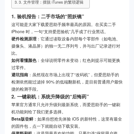
3. 文件管理：摆脱 iTunes 的繁琐逻辑
1. 验机报告：二手市场的“照妖镜”
这可能是大家下载爱思助手频率最高的原因。在买卖二手
iPhone 时，一句“支持爱思验机”几乎成了行业黑话。
硬件检测原理
：它通过读取设备内部每个零部件（如电池、
摄像头、液晶屏）的独一无二序列号，并与出厂记录进行对
比。
如何看懂颜色
：全绿说明零件未变动；红色则提示可能更换
过零件。
避坑指南
：虽然现在市场上出现了“改码机”，但爱思助手的
检测依然能过滤掉 90% 的低端翻新机，是目前普通用户最快
捷的检测手段。
2. 一键刷机：系统升降级的“后悔药”
苹果官方通常只允许升级到最新系统，而爱思助手的一键刷
机功能则给了我们更多选择。
Beta版尝鲜
：如果你想抢先体验 iOS 的新特性，这里有最全
的固件包，点一下就能自动下载安装。
保资料刷机
：这是我最喜欢的功能。只要勾选“保留用户资