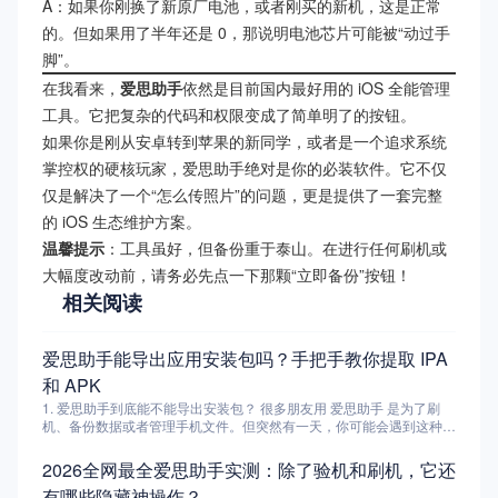
A：如果你刚换了新原厂电池，或者刚买的新机，这是正常
的。但如果用了半年还是 0，那说明电池芯片可能被“动过手
脚”。
在我看来，
爱思助手
依然是目前国内最好用的 iOS 全能管理
工具。它把复杂的代码和权限变成了简单明了的按钮。
如果你是刚从安卓转到苹果的新同学，或者是一个追求系统
掌控权的硬核玩家，爱思助手绝对是你的必装软件。它不仅
仅是解决了一个“怎么传照片”的问题，更是提供了一套完整
的 iOS 生态维护方案。
温馨提示
：工具虽好，但备份重于泰山。在进行任何刷机或
大幅度改动前，请务必先点一下那颗“立即备份”按钮！
相关阅读
爱思助手能导出应用安装包吗？手把手教你提取 IPA
和 APK
1. 爱思助手到底能不能导出安装包？ 很多朋友用 爱思助手 是为了刷
机、备份数据或者管理手机文件。但突然有一天，你可能会遇到这种情
况：想把自己手机上某个特别好用的旧版本 App 分享给朋友，或者想
保存一个已经下架的软件的安装包，留着以后重装。这时候你就会想
2026全网最全爱思助手实测：除了验机和刷机，它还
——爱思助手 能不能直接把应用安装包导出来？ 答案是：能，但有条
有哪些隐藏神操作？
件。 具体来说，爱思助手 可以导出 iOS 设备的 IPA 文件（iPhone 应