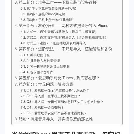
第二部分：准备工作——下载安装与设备连接
第1步：下载并安装爱思助手PC端
第2步：连接iPhone到电脑
第3步：手机上点击“信任此电脑”
第三部分：核心操作——两种方式把音乐导入iPhone
方式一：通过“音乐”模块导入（最常用，最直观）
方式二：通过“文件管理”模块导入（适合需要精细管理）
方式三（进阶）：创建播放列表后再导入
第四部分：进阶玩法——不只是导入，还能管理和备份
1. 编辑歌曲信息
2. 批量导入与批量管理
3. 将手机里的音乐导出到电脑
4. 备份整个音乐库
第五部分：爱思助手对比iTunes，到底强在哪？
第六部分：常见问题与解决方案
Q1：爱思助手显示“未连接设备”，怎么办？
Q2：导入后，在手机上找不到歌曲？
Q3：导入后，专辑封面和信息都丢失了，怎么补救？
Q4：爱思助手会收费吗？
Q5：爱思助手安全吗？会不会泄露隐私？
结论：搞定音乐导入，其实没你想的那么难