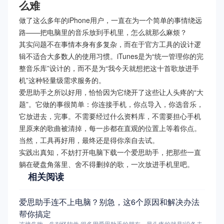
么难
做了这么多年的iPhone用户，一直在为一个简单的事情绕远
路——把电脑里的音乐放到手机里，怎么就那么麻烦？
其实问题不在事情本身有多复杂，而在于官方工具的设计逻
辑不适合大多数人的使用习惯。iTunes是为“统一管理你的完
整音乐库”设计的，而不是为“我今天就想把这十首歌放进手
机”这种轻量级需求服务的。
爱思助手之所以好用，恰恰因为它绕开了这些让人头疼的“大
题”。它做的事很简单：你连接手机，你点导入，你选音乐，
它放进去，完事。不需要经过什么资料库，不需要担心手机
里原来的歌曲被清掉，每一步都在直观的位置上等着你点。
当然，工具再好用，最终还是得你亲自去试。
实践出真知，不妨打开电脑下载一个爱思助手，把那些一直
躺在硬盘角落里、舍不得删掉的歌，一次放进手机里吧。
相关阅读
爱思助手连不上电脑？别急，这6个原因和解决办法
帮你搞定
连接失败，先别怪软件 很多用爱思助手的朋友，最头疼的就是“设备未