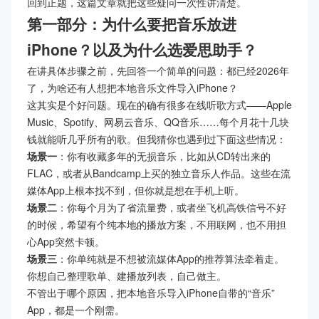
回到正题，这篇文章就把这些疑问一次性讲清楚。
第一部分：为什么要把音乐放进
iPhone？以及为什么选爱思助手？
在讲具体步骤之前，先回答一个简单的问题：都已经2026年
了，为啥还有人想把本地音乐文件导入iPhone？
这其实是个好问题。现在的确有很多在线听歌方式——Apple
Music、Spotify、网易云音乐、QQ音乐……每个月花十几块
钱就能听几乎所有的歌。但我猜你也遇到过下面这些情况：
场景一
：你有收藏多年的无损音乐，比如从CD转出来的
FLAC，或者从Bandcamp上买的独立音乐人作品。这些在流
媒体App上根本找不到，但你就是想在手机上听。
场景二
：你每个月为了省流量费，或者坐飞机高铁信号不好
的时候，希望有个纯本地的播放方案，不用联网，也不用担
心App突然卡顿。
场景三
：你单纯就是不想被流媒体App的推荐算法牵着走。
你想自己整理歌单、建播放列表，自己做主。
不管出于哪个原因，把本地音乐导入iPhone自带的“音乐”
App，都是一个刚需。