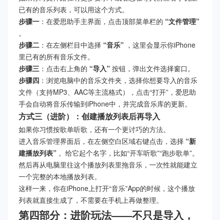
已有的音乐列表，可以用这个方式。
步骤一
：在爱思助手主界面，点击顶部菜单栏的
“文件管理”
。
步骤二
：在左侧栏目中选择
“音乐”
，这里会显示你iPhone
里已有的所有音乐文件。
步骤三
：点击右上角的
“导入”
按钮，弹出文件选择窗口。
步骤四
：浏览电脑中的音乐文件夹，选择你想要导入的音乐
文件（支持MP3、AAC等主流格式），点击“打开”，爱思助
手会自动将音乐传输到iPhone中，并完成音乐库的更新。
方式三（进阶）：创建播放列表后再导入
如果你习惯按歌单听歌，还有一个更讨巧的方法。
进入音乐管理界面后，在左侧空白区域右键点击，选择
“新
建播放列表”
。给它起个名字，比如“开车听歌”“跑步歌单”。
然后再从电脑里往这个播放列表里拖音乐，一次性就能建立
一个完整的本地播放列表。
这样一来，你在iPhone上打开“音乐”App的时候，这个播放
列表就直接生成了，不需要在手机上再做整理。
第四部分：进阶玩法——不只是导入，