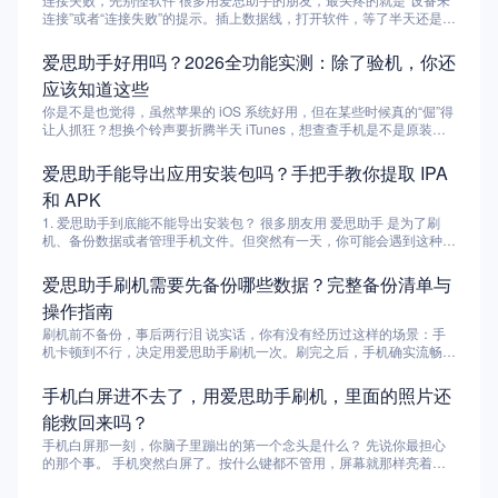
连接”或者“连接失败”的提示。插上数据线，打开软件，等了半天还是连
不上，心里那个急啊。 说实话，遇到这种情况，大多数时候不是爱思
助手本身的问题。iPhone和电脑之间的连接，涉及数据线、USB口、
爱思助手好用吗？2026全功能实测：除了验机，你还
驱动、系统服务、手机权限等多个环节，任何一个地方出问题都可能连
应该知道这些
不上。好消息是，这些问题基本都有办法解决。 下面这6个原因，覆盖
了95%以上的连接失败场景。你可以按顺序排查，大概率能找到问题
你是不是也觉得，虽然苹果的 iOS 系统好用，但在某些时候真的“倔”得
所在。 原因一：数据线或USB接口有问题 这听起来像是废话，但真的
让人抓狂？想换个铃声要折腾半天 iTunes，想查查手机是不是原装屏
是最常见的坑。 数据线的问题： 苹果的原装数据线用久了容易在接口
还得凭感觉，更别提想退回旧系统时那种求助无门的无力感了。 作为
处断裂，虽然还能充电，但数据传输功能可能已经坏了。如果你用的是
一名用了十年 iPhone 的老果粉，我深知这种被系统“封闭性”支配的恐
爱思助手能导出应用安装包吗？手把手教你提取 IPA
杂牌数据线，更要小心——很多便宜的充电线只保留了充电的两根线
惧。这时候，爱思助手就像是一个全能的私人助手，把那些藏在底层的
芯，数据传输出厂就没做。换一根确认能传数据的线试试，最好是苹果
和 APK
功能通通搬到了台面上。它不只是一个管理软件，更是很多用户与 iOS
原装或MFi认证的。 USB接口的问题： 台式机机箱前面的USB口经常
系统博弈的“底气”。今天，我就带大家深度拆解这款神器，看看在
1. 爱思助手到底能不能导出安装包？ 很多朋友用 爱思助手 是为了刷
供电不稳，或者接触不良。试试插到机箱后面的USB口（主板上直接
2026 年，它到底还值不值得你安装。 1. 验机报告：二手市场的“照妖
机、备份数据或者管理手机文件。但突然有一天，你可能会遇到这种情
出来的，更稳）。如果你用的是USB 3.0接口（蓝色），有时反而兼容
镜” 这可能是大家下载爱思助手频率最高的原因。在买卖二手 iPhone
况：想把自己手机上某个特别好用的旧版本 App 分享给朋友，或者想
性不如2.0接口（黑色），可以换一个口试试。 供电不足的情况： 尤其
时，一句“支持爱思验机”几乎成了行业黑话。 硬件检测原理：它通过读
保存一个已经下架的软件的安装包，留着以后重装。这时候你就会想
爱思助手刷机需要先备份哪些数据？完整备份清单与
是用笔记本的时候，如果电池电量低，系统可能会限制USB口的供
取设备内部每个零部件（如电池、摄像头、液晶屏）的独一无二序列
——爱思助手 能不能直接把应用安装包导出来？ 答案是：能，但有条
电。插上电源适配器再试一次。 原因二：驱动没装好或版本太老 这是
号，并与出厂记录进行对比。 如何看懂颜色：全绿说明零件未变动；
操作指南
件。 具体来说，爱思助手 可以导出 iOS 设备的 IPA 文件（iPhone 应
仅次于数据线的第二大原因。爱思助手依赖苹果的驱动程序来识别设
红色则提示可能更换过零件。 避坑指南：虽然现在市场上出现了“改码
用安装包）和安卓设备的 APK 文件。但它不是“一键无脑导出”，不同
刷机前不备份，事后两行泪 说实话，你有没有经历过这样的场景：手
备，驱动没装好或者被其他软件搞乱了，电脑就认不出你的iPhone。
机”，但爱思助手的检测依然能过滤掉 90% 的低端翻新机，是目前普通
系统、不同来源的应用，导出方式不一样，成功率也不一样。有的直接
机卡顿到不行，决定用爱思助手刷机一次。刷完之后，手机确实流畅如
手动检查驱动： 右键点击“此电脑”或“我的电脑”，选择“管理” → “设备
用户最快捷的检测手段。 2. 一键刷机：系统升降级的“后悔药” 苹果官
右键就能搞定，有的需要手机越狱或者 root，有的压根导不出来。 这
新，但你打开手机一看——通讯录空了，相册里几千张照片没了，微信
管理器”。找到“通用串行总线控制器”和“便携设备”这两个分类。插上
方通常只允许升级到最新系统，而爱思助手的一键刷机功能则给了我们
篇文章就是专门为你写的：不管你用的是 iPhone 还是安卓手机，跟着
聊天记录全部清零，甚至连之前下载的APP都要一个个重新找回来。
iPhone后，看有没有出现带黄色感叹号的设备，或者一个叫“Apple
手机白屏进不去了，用爱思助手刷机，里面的照片还
更多选择。 Beta版尝鲜：如果你想抢先体验 iOS 的新特性，这里有最
我的步骤走，大概率能把安装包捞出来。要是遇到特殊情况，我也会告
那一刻的心情，想必只有“崩溃”两个字能形容。 刷机本质上是对手机系
Mobile Device USB Driver”的设备。 解决方法： 如果有黄色感叹号，
全的固件包，点一下就能自动下载安装。 保资料刷机：这是我最喜欢
诉你为什么失败，以及有没有替代方案。 我自己就用 爱思助手 成功导
能救回来吗？
统进行重装或升级，这个过程会清空设备上的所有用户数据。很多人以
右键点击它，选择“更新驱动程序” → “自动搜索驱动程序”。如果更新没
的功能。只要勾选“保留用户资料”，升级系统后照片和 App 都还在，省
出了一个已经下架的经典游戏安装包，现在还存着当“传家宝”。下面我
为刷机就像电脑重装系统一样简单，却忽略了最重要的一步——备份。
用，可以右键卸载这个驱动，然后拔掉iPhone再重新插上，系统会尝
手机白屏那一刻，你脑子里蹦出的第一个念头是什么？ 先说你最担心
去了重新配置的麻烦。...
把经验一字不差地写出来。 2. 用爱思助手导出 iPhone 应用安装包
而爱思助手作为一款专业的苹果设备管理工具，虽然提供了强大的刷机
试重新安装。如果还是不行，去苹果官网下载最新版的iTunes并安装
的那个事。 手机突然白屏了。按什么键都不管用，屏幕就那样亮着，
（IPA）的完整步骤 先说明：iOS...
功能，但它并不会自动帮你备份所有数据。你需要自己主动去选择要备
（安装过程中会自动安装驱动），装完再试爱思助手。 注意： 有些精
啥也不显示，像一块发光的白板。你强制重启了好几次，每次屏幕暗下
份的内容。 那么问题来了：用爱思助手刷机之前，到底需要先备份哪
简版Windows系统会缺少必要的组件，导致驱动装不上。这种情况可
去的时候你都屏住呼吸，盼着苹果logo出现，结果每一次亮起来的还是