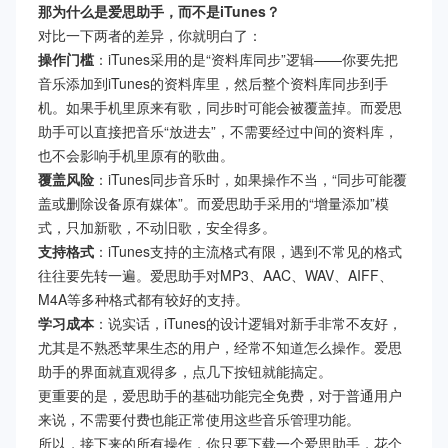
那为什么是爱思助手，而不是iTunes？
对比一下两者的差异，你就明白了：
操作门槛
：iTunes采用的是“资料库同步”逻辑——你要先把
音乐添加到iTunes的资料库里，然后整个资料库同步到手
机。如果手机里原来有歌，同步时可能会被覆盖掉。而爱思
助手可以直接把音乐“放进去”，不需要经过中间的资料库，
也不会影响手机里原有的歌曲。
覆盖风险
：iTunes同步音乐时，如果操作不当，“同步可能覆
盖或删除设备原有媒体”。而爱思助手采用的“增量添加”模
式，只加新歌，不动旧歌，安全得多。
支持格式
：iTunes支持的主流格式有限，遇到不常见的格式
往往要先转一遍。爱思助手对MP3、AAC、WAV、AIFF、
M4A等多种格式都有较好的支持。
学习成本
：说实话，iTunes的设计逻辑对新手非常不友好，
尤其是不熟悉苹果生态的用户，经常不知道怎么操作。爱思
助手的界面就直观得多，点几下按钮就能搞定。
更重要的是，爱思助手的基础功能完全免费，对于普通用户
来说，不需要付费也能正常使用这些音乐管理功能。
所以，接下来的所有操作，你只要下载一个爱思助手，花个