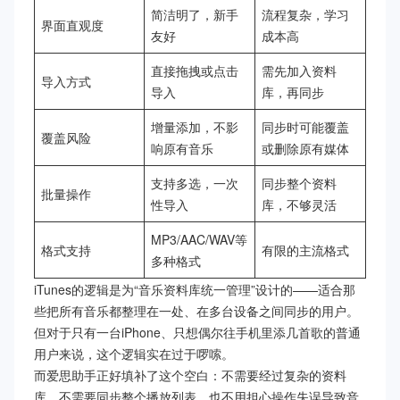
简洁明了，新手
流程复杂，学习
界面直观度
友好
成本高
直接拖拽或点击
需先加入资料
导入方式
导入
库，再同步
增量添加，不影
同步时可能覆盖
覆盖风险
响原有音乐
或删除原有媒体
支持多选，一次
同步整个资料
批量操作
性导入
库，不够灵活
MP3/AAC/WAV等
格式支持
有限的主流格式
多种格式
iTunes的逻辑是为“音乐资料库统一管理”设计的——适合那
些把所有音乐都整理在一处、在多台设备之间同步的用户。
但对于只有一台iPhone、只想偶尔往手机里添几首歌的普通
用户来说，这个逻辑实在过于啰嗦。
而爱思助手正好填补了这个空白：不需要经过复杂的资料
库，不需要同步整个播放列表，也不用担心操作失误导致音