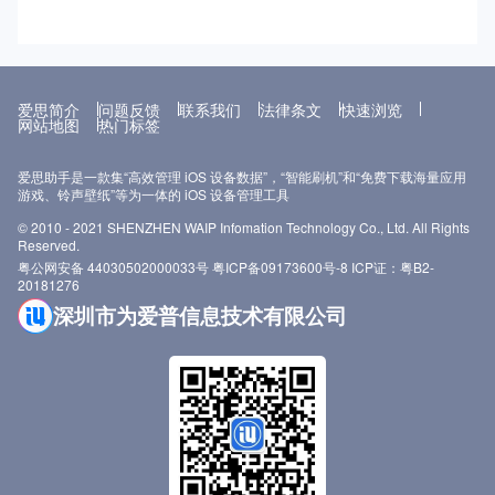
些数据？ 哪些东西丢了可以再补，哪些东西丢了就再也找不回来了？
以尝试安装“DirectX修复工具”或“微软运行库合集”。 原因三：Apple...
那片白。 然后你脑子里冒出来的第一个念头，大概率不是“这手机怎么
今天这篇文章，我就来给你列一份完整的备份清单。我会按照数据的重
修”，而是——“我里面那些照片怎么办？” 孩子上个月过生日的视频。
要程度分类，告诉你每类数据该怎么备份，以及备份之后如何验证。跟
上周跟家人聚餐的合照。跟重要的客户确认的聊天记录截图。这些东西
着这份指南走一遍，保证你刷机之后能完完整整地恢复所有重要内容。
你平时可能连翻都不翻，但这一刻你知道，如果没了，你是真难受。
让我们开始吧。 第一部分：必须备份的“生死攸关”数据 这类数据一旦
我遇到过好几个人都是这种情况，手机白屏了，找到我的第一句话不是
丢失，对你造成的影响最大，有些甚至是无法挽回的。所以我把它们放
问“怎么修”，而是问“里面的东西能保住吗”。对他们来说，手机修不修
爱思简介
问题反馈
联系我们
法律条文
快速浏览
在第一位，优先级最高。 一、通讯录与联系人 这是刷机后最容易被忽
网站地图
得好是其次，里面的东西能不能出来，才是真正让他们坐立不安的事。
热门标签
略、但丢了最麻烦的数据之一。想想看，你手机里存了多少人的电话号
所以今天聊的这个问题非常具体——手机白屏进不去了，用爱思助手刷
码？客户、同事、亲戚、朋友、快递员、维修师傅……如果全部丢失，
机，里面的照片还能救回来吗？ 答案不是简单的“能”或“不能”。这篇文
你可能需要花几个月的时间才能慢慢找回来。 使用爱思助手备份联系
爱思助手是一款集“高效管理 iOS 设备数据”，“智能刷机”和“免费下载海量应用
章把白屏状态下能用爱思助手做什么、照片到底有没有希望，一条一条
人的方法： 打开爱思助手，用数据线连接你的iPhone或iPad。 在“我
游戏、铃声壁纸”等为一体的 iOS 设备管理工具
给你说清楚。 白屏到底是怎么回事？你的照片还在不在里面？ 先说一
的设备”页面，找到“资料管理”分类。 点击“通讯录”，你会看到设备上所
个最基础但很多人都没搞明白的问题——白屏的时候，你的照片还在不
有的联系人列表。 点击“导出”按钮，选择“导出为CSV文件”或“导出为
© 2010 - 2021 SHENZHEN WAIP Infomation Technology Co., Ltd. All Rights
在手机里？ 答案是在的。 手机白屏本质上是一个“系统问题”，不是“存
vCard文件”。这两种格式都可以在刷机后轻松导回。 将导出的文件保
Reserved.
储问题”。你的照片、视频、聊天记录这些数据，都老老实实地待在手
存到电脑上的一个安全文件夹（不要放在桌面上，建议放在D盘或E盘
机的闪存芯片里。出问题的是运行系统的那部分——iOS启动的时候卡
粤公网安备 44030502000033号
粤ICP备09173600号-8
ICP证：粤B2-
的专门备份目录）。 额外保险： 如果你同时开启了iCloud通讯录同
住了，系统加载失败，屏幕就一直亮着白色，进不了桌面。 你可以这
20181276
步，刷机后登录同一个Apple ID，通讯录会自动同步回来。但iCloud免
么理解：你的照片就像锁在一个柜子里的文件，系统是那把钥匙。现在
深圳市为爱普信息技术有限公司
费空间只有5GB，很多人装不下。所以用爱思助手本地备份是最稳妥的
钥匙断了，你打不开柜子，但文件本身还在里面。只要没人砸柜子，文
方式。 二、照片与视频 照片和视频是手机里最占空间、也是最珍贵的
件就在。 爱思助手要做的事情，就是帮你配一把新钥匙——把系统重
数据。孩子的第一次走路、家人的生日聚会、旅行的风景照……这些瞬
新刷一遍。至于刷完之后柜子里的文件还在不在，取决于你用什么样的
间一旦丢失，多少钱都买不回来。 爱思助手备份照片的方法： 在爱思
方式“配这把钥匙”。 爱思助手“保留资料刷机”到底是什么逻辑？ 爱思助
助手的“我的设备”页面，点击“照片”。 你会看到设备上的所有相册和图
手提供给用户的刷机模式里，有一个选项叫 “保留用户资料刷机” 。这
片。系统会自动按“相机胶卷”“截图”“自拍”等分类。 点击“全选”按钮，或
个模式说白了就是：只刷系统，不动数据。 具体来说，它做的是： 下
者手动勾选你想备份的照片。 点击“导出”，选择“导出到电脑”。建议按
载最新版的iOS固件 擦除系统分区里那些跑不起来的系统文件 写入一
“原片”导出，不要压缩画质。 电脑上会弹出一个文件夹选择窗口，选择
个新的iOS系统 用户数据分区——也就是你照片、通讯录、聊天记录存
一个容量足够的硬盘分区（照片多的话可能需要几十GB），点击确
放的位置——不动 这就好比你家里的电路烧了，整个屋子没电。电工
定。...
来把烧掉的电线换了一遍，但墙上挂的画、桌上的相册、柜子里的文
件，人家一动没动。电来了，东西都在。 那为什么很多人还是不敢