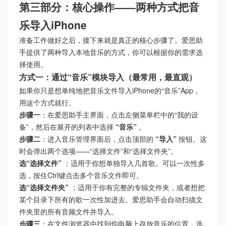
第三部分：核心操作——两种方式把音
乐导入iPhone
准备工作做好之后，接下来就是真正的核心步骤了。爱思助
手提供了两种导入本地音乐的方式，你可以根据你的需求选
择使用。
方式一：通过“音乐”模块导入（最常用，最直观）
如果你只是想单纯地把音乐文件导入iPhone的“音乐”App，
用这个方式就行。
步骤一
：在爱思助手主界面，点击左侧菜单栏中的“我的设
备”，然后在展开的列表中选择
“音乐”
。
步骤二
：进入音乐管理界面后，点击顶部的
“导入”
按钮。这
时会弹出两个选项——“选择文件”和“选择文件夹”。
选“选择文件”
：适用于你想单独导入几首歌。可以一次性多
选，按住Ctrl键点击多个音乐文件即可。
选“选择文件夹”
：适用于你有完整的专辑文件夹，或者想把
某个目录下所有的歌一次性加进去。爱思助手会自动扫描文
件夹里的所有音频文件并导入。
步骤三
：在文件浏览器中找到你电脑上存放音乐的位置，选