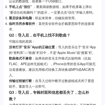
认证的数据线，或者换一个USB接口。
手机上点“信任”
：重新插拔数据线，如果手机屏幕上弹出
“要信任此电脑吗？”的提示，一定要点击“信任”并输入密码。
重启设备和电脑
：听起来简单，但确实很管用。
临时关闭杀毒软件
：某些安全软件会拦截爱思助手的连接请
求。
Q2：导入后，在手机上找不到歌曲？
可能出现的原因：
没有打开“音乐”App的正确位置
：导入的音乐位于“音乐”App
的“资料库”—“歌曲”栏目中，不是“Apple Music”或“搜索”栏。
歌曲格式不兼容
：如果你的音乐文件格式比较特殊（比如
FLAC、APE这种无损格式），iPhone自带的音乐App可能无
法直接播放。建议先用格式转换工具转换成MP3或AAC再导
入。
传输过程被打断
：在导入过程中断开过数据线或关闭了爱思
助手。重新导入一次即可。
Q3：导入后，专辑封面和信息都丢失了，怎么补
救？