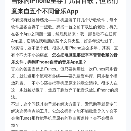
当你的iPhone里存了几百首歌，但它们
竟来自五个不同音乐App
你有没有过这种感觉——手机里装了好几个听歌软件，每个
软件里各自存了一些歌。想找一首之前下载过的老歌，得先
在各个App之间翻一遍，然后想起来：哦，那首歌不在任何
App里，它躺在我电脑的某个文件夹里，好多年没动过了。
说实话，这不是个例。很多人用iPhone这么多年，其实一直
有个不大不小的痛点：
怎么把电脑里那些辛辛苦苦收藏的音
乐文件，弄到iPhone自带的音乐App里？
官方的答案当然是iTunes。但只要你用过一次iTunes同步音
乐，就知道那个流程有多绕——要先建资料库、同步整个播
放列表、一不小心还会把手机里原来的歌全清掉。很多人在
这一步就被劝退了，然后干脆放弃了把音乐放进iPhone的想
法。
不过，这个问题其实早就有解决方案了。爱思助手就是专门
解决这类痛点的工具。它怎么操作？能不能批量导入？会不
会像iTunes那样把手机里原有的歌曲覆盖掉？会不会很麻
烦？